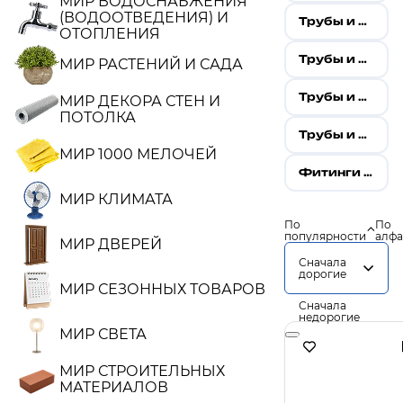
МИР ВОДОСНАБЖЕНИЯ
(ВОДООТВЕДЕНИЯ) И
Трубы и фитинги металопластиковые корейский стандарт
ОТОПЛЕНИЯ
Трубы и фитинги нержавеющие
МИР РАСТЕНИЙ И САДА
Трубы и фитинги полипропиленовые
МИР ДЕКОРА СТЕН И
ПОТОЛКА
Трубы и фитинги полиэтиленовые
МИР 1000 МЕЛОЧЕЙ
Фитинги стальные и оцинкованные
МИР КЛИМАТА
По
По
популярности
алфа
МИР ДВЕРЕЙ
Сначала
дорогие
МИР СЕЗОННЫХ ТОВАРОВ
Сначала
недорогие
МИР СВЕТА
МИР СТРОИТЕЛЬНЫХ
МАТЕРИАЛОВ