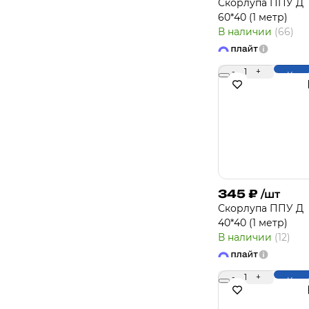
Скорлупа ППУ Д
60*40 (1 метр)
В наличии
(66)
-
1
+
Купи
345
₽
/шт
Скорлупа ППУ Д
40*40 (1 метр)
В наличии
(12)
-
1
+
Купи