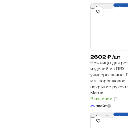
-
1
+
Купи
2602
₽
/шт
Ножницы для ре
изделий из ПВХ,
универсальные, 
мм, порошковое
покрытие рукоят
Matrix
В наличии
(2)
-
1
+
Купи