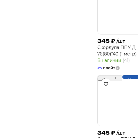
345
₽
/шт
Скорлупа ППУ Д
76(80)*40 (1 метр)
В наличии
(41)
-
1
+
Купи
345
₽
/шт