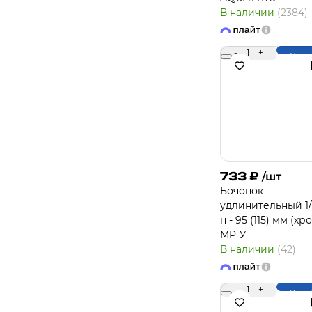
В наличии
(2384)
-
1
+
Купи
733
₽
/шт
Бочонок
удлинительный 1/2
н - 95 (115) мм (хро
MP-У
В наличии
(42)
-
1
+
Купи