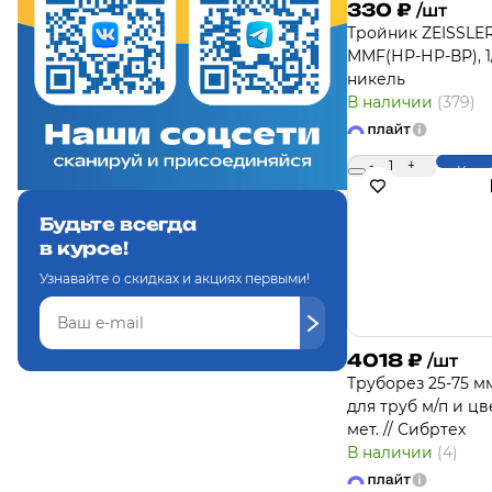
330
₽
/шт
Тройник ZEISSLER
MMF(НР-НР-ВР), 1/
никель
В наличии
(379)
-
1
+
Купи
Будьте всегда
в курсе!
Узнавайте о скидках и акциях первыми!
4018
₽
/шт
Труборез 25-75 м
для труб м/п и цв
мет. // Сибртех
В наличии
(4)