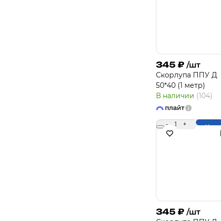
345
₽
/шт
Скорлупа ППУ Д
50*40 (1 метр)
В наличии
(104)
-
1
+
Купи
345
₽
/шт