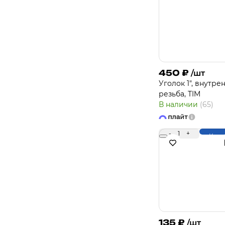
450
₽
/шт
Уголок 1", внутре
резьба, TIM
В наличии
(65)
-
1
+
Купи
135
₽
/шт