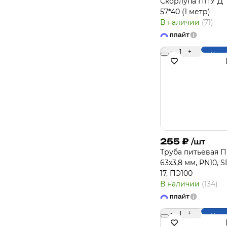
Скорлупа ППУ Д
57*40 (1 метр)
В наличии
(71)
-
1
+
Купи
255
₽
/шт
Труба питьевая 
63х3,8 мм, PN10, 
17, ПЭ100
В наличии
(134)
-
1
+
Купи