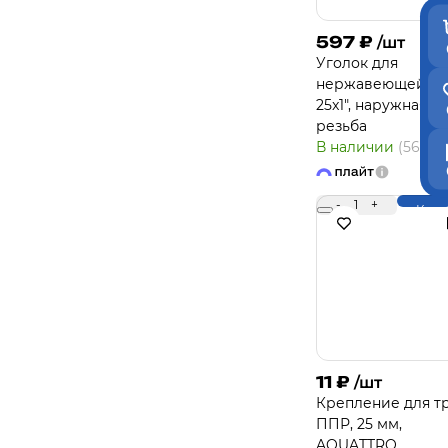
597
₽
/шт
Уголок для
нержавеющей тр
25x1", наружная
резьба
В наличии
(56)
-
1
+
Купи
11
₽
/шт
Крепление для т
ППР, 25 мм,
AQUATTRO