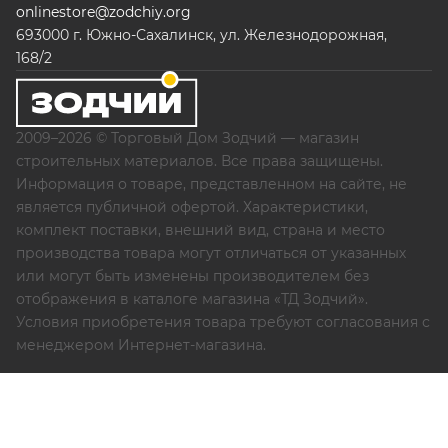
onlinestore@zodchiy.org
693000 г. Южно-Сахалинск, ул. Железнодорожная,
168/2
2009–2026 © Торговый Дом Зодчий — магазин
строительных материалов. Все права защищены.
Информация о товаре, представленном на сайте, не
является публичной офертой. Характеристики,
комплект поставки, внешний вид, страна и место
производства товара могут отличаться от указанных
или могут быть изменены производителем без
отображения в каталоге магазина «ТД Зодчий».
Условия приобретения товара требуют согласования с
менеджером Интернет-магазина.