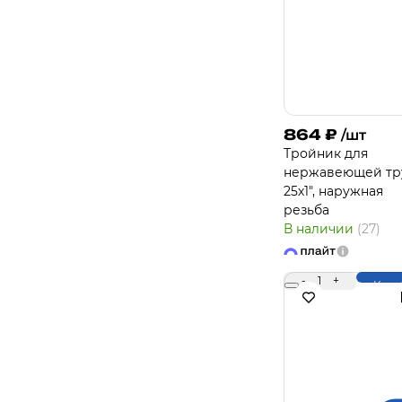
864
₽
/шт
Тройник для
нержавеющей тр
25х1", наружная
резьба
В наличии
(27)
-
1
+
Купи