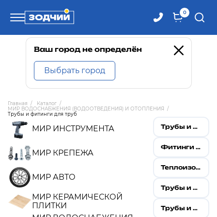
0
Телефоны
Ваш город не определён
Выбрать город
8 800 100-71-71
Главная
/
Каталог
/
МИР ВОДОСНАБЖЕНИЯ (ВОДООТВЕДЕНИЯ) И ОТОПЛЕНИЯ
/
8 (4242) 30-00-27
Трубы и фитинги для труб
Трубы и фитинги металопластиковые евро стандарт
МИР ИНСТРУМЕНТА
8 (4242) 30-00-72
Фитинги резьбовые никелированные
МИР КРЕПЕЖА
Теплоизоляция
МИР АВТО
Трубы и фитинги аксиальные
МИР КЕРАМИЧЕСКОЙ
ПЛИТКИ
Трубы и фитинги канализационные