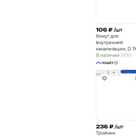
106
₽
/шт
Хомут для
внутренней
канализации, D 11
В наличии
(926)
-
1
+
Купи
236
₽
/шт
Тройник