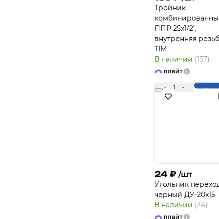
Тройник
комбинированны
ППР 25х1/2",
внутренняя резьб
TIM
В наличии
(157)
-
1
+
Купи
24
₽
/шт
Угольник перехо
черный ДУ-20х15
В наличии
(34)