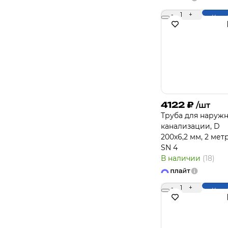
-
1
+
Купи
4122
₽
/шт
Труба для наруж
канализации, D
200х6,2 мм, 2 метр
SN 4
В наличии
(18)
-
1
+
Купи