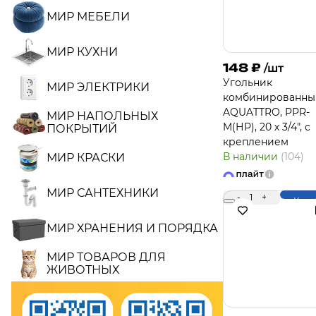
МИР МЕБЕЛИ
МИР КУХНИ
148
₽
/шт
Угольник
МИР ЭЛЕКТРИКИ
комбинированны
AQUATTRO, PPR-
МИР НАПОЛЬНЫХ
M(НР), 20 х 3/4", с
ПОКРЫТИЙ
креплением
В наличии
(104)
МИР КРАСКИ
МИР САНТЕХНИКИ
-
1
+
Купи
МИР ХРАНЕНИЯ И ПОРЯДКА
МИР ТОВАРОВ ДЛЯ
ЖИВОТНЫХ