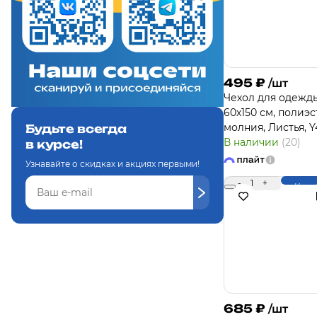
495
₽
/шт
Чехол для одежд
60х150 см, полиэс
молния, Листья, Y
Будьте всегда
В наличии
(20)
в курсе!
Узнавайте о скидках и акциях первыми!
-
1
+
Купи
685
₽
/шт