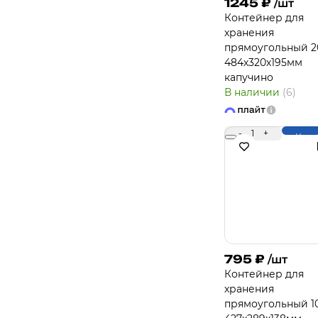
1245
₽
/шт
Контейнер для
хранения
прямоугольный 2
484х320х195мм
капучино
В наличии
(6)
-
1
+
Купи
795
₽
/шт
Контейнер для
хранения
прямоугольный 10