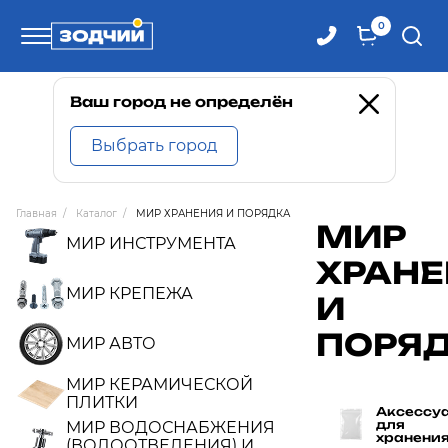
0
Телефоны
Ваш город не определён
Выбрать город
8 800 100-71-71
Главная
/
Каталог
/
МИР ХРАНЕНИЯ И ПОРЯДКА
МИР
8 (4242) 30-00-27
МИР ИНСТРУМЕНТА
ХРАНЕ
8 (4242) 30-00-72
МИР КРЕПЕЖА
И
ПОРЯ
МИР АВТО
МИР КЕРАМИЧЕСКОЙ
ПЛИТКИ
Аксессу
для
МИР ВОДОСНАБЖЕНИЯ
хранени
(ВОДООТВЕДЕНИЯ) И