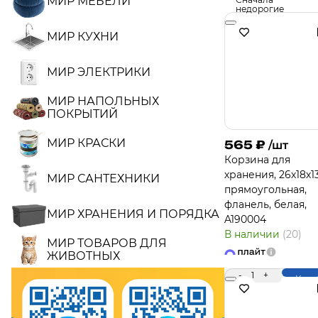
МИР МЕБЕЛИ
недорогие
МИР КУХНИ
МИР ЭЛЕКТРИКИ
МИР НАПОЛЬНЫХ
ПОКРЫТИЙ
МИР КРАСКИ
565
₽
/шт
Корзина для
хранения, 26х18х13
МИР САНТЕХНИКИ
прямоугольная,
фланель, белая,
МИР ХРАНЕНИЯ И ПОРЯДКА
A190004
В наличии
(20)
МИР ТОВАРОВ ДЛЯ
ЖИВОТНЫХ
-
1
+
Купи