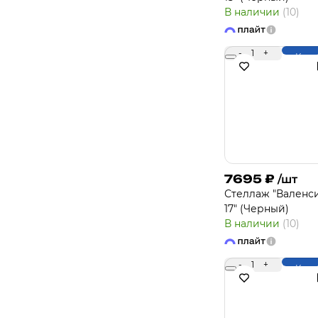
В наличии
(10)
-
1
+
Купи
7695
₽
/шт
Стеллаж "Валенс
17" (Черный)
В наличии
(10)
-
1
+
Купи