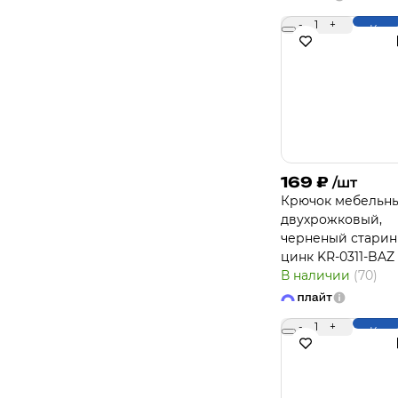
-
1
+
Купи
169
₽
/шт
Крючок мебельн
двухрожковый,
черненый стари
цинк KR-0311-BAZ
В наличии
(70)
-
1
+
Купи