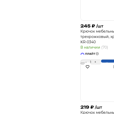
245
₽
/шт
Крючок мебельн
трехрожковый, х
KR-0340
В наличии
(70)
-
1
+
Купи
219
₽
/шт
Крючок мебельн