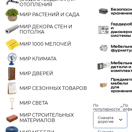
ОТОПЛЕНИЯ
Безопас
хранени
МИР РАСТЕНИЙ И САДА
Гардеро
МИР ДЕКОРА СТЕН И
и
ПОТОЛКА
джокерн
системы
МИР 1000 МЕЛОЧЕЙ
Мебельн
фурниту
МИР КЛИМАТА
Мебельн
детали и
комплек
МИР ДВЕРЕЙ
Предмет
мебели
для
МИР СЕЗОННЫХ ТОВАРОВ
хранени
МИР СВЕТА
По
По
популярности
алфа
МИР СТРОИТЕЛЬНЫХ
Сначала
МАТЕРИАЛОВ
дорогие
Сначала