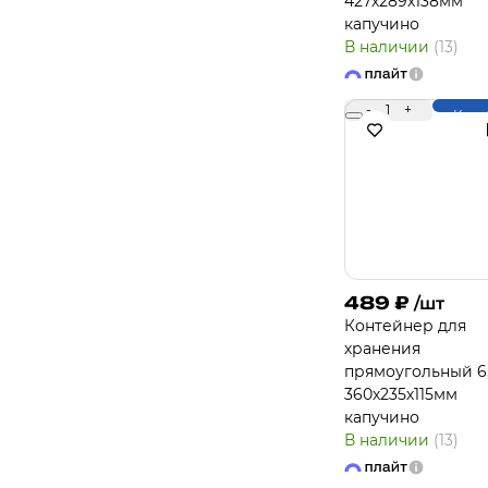
427х289х138мм
капучино
В наличии
(13)
-
1
+
Купи
489
₽
/шт
Контейнер для
хранения
прямоугольный 6
360х235х115мм
капучино
В наличии
(13)