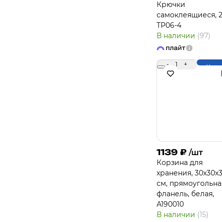
Крючки
самоклеящиеся, 2
TP06-4
В наличии
(97)
-
1
+
Купи
1139
₽
/шт
Корзина для
хранения, 30х30х
см, прямоугольна
фланель, белая,
A190010
В наличии
(15)