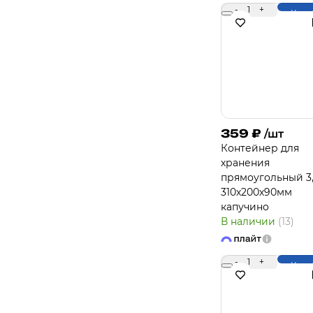
-
1
+
Купи
359
₽
/шт
Контейнер для
хранения
прямоугольный 3
310х200х90мм
капучино
В наличии
(13)
-
1
+
Купи