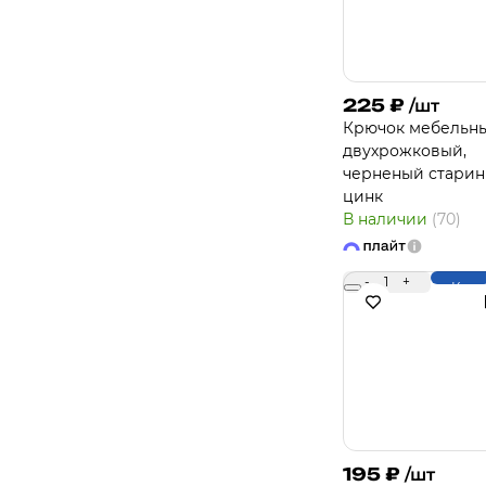
225
₽
/шт
Крючок мебельн
двухрожковый,
черненый стари
цинк
В наличии
(70)
-
1
+
Купи
195
₽
/шт