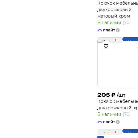
Крючок мебельн
двухрожковый,
матовый хром
В наличии
(70)
-
1
+
Купи
205
₽
/шт
Крючок мебельн
двухрожковый, х
В наличии
(70)
-
1
+
Купи