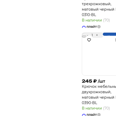
трехрожковый,
матовый черный 
0310-BL
В наличии
(70)
-
1
+
Купи
245
₽
/шт
Крючок мебельн
двухрожковый,
матовый черный 
0390-BL
В наличии
(70)