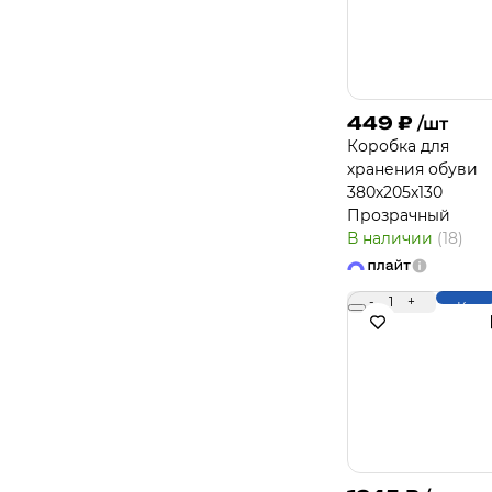
449
₽
/шт
Коробка для
хранения обуви
380х205х130
Прозрачный
В наличии
(18)
-
1
+
Купи