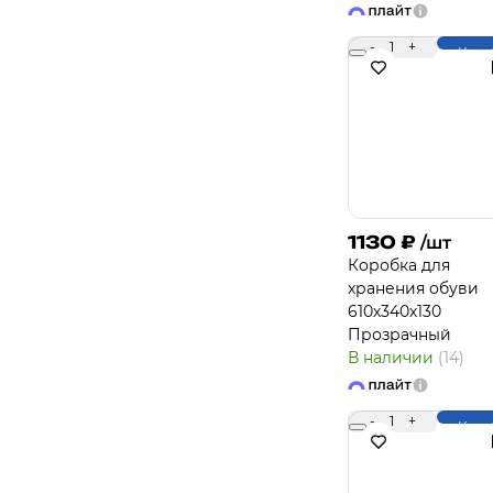
-
1
+
Купи
1130
₽
/шт
Коробка для
хранения обуви
610х340х130
Прозрачный
В наличии
(14)
-
1
+
Купи