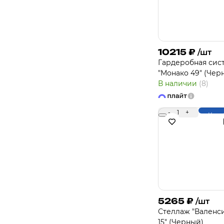
10215
₽
/шт
Гардеробная сис
"Монако 49" (Чер
В наличии
(8)
-
1
+
Купи
5265
₽
/шт
Стеллаж "Валенс
15" (Черный)