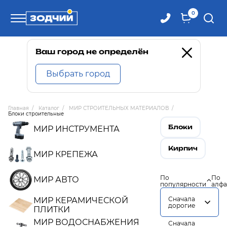
0
Телефоны
Ваш город не определён
Выбрать город
8 800 100-71-71
Главная
/
Каталог
/
МИР СТРОИТЕЛЬНЫХ МАТЕРИАЛОВ
/
Блоки строительные
8 (4242) 30-00-27
Блоки
МИР ИНСТРУМЕНТА
8 (4242) 30-00-72
Кирпич
МИР КРЕПЕЖА
По
По
МИР АВТО
популярности
алфа
Сначала
МИР КЕРАМИЧЕСКОЙ
дорогие
ПЛИТКИ
МИР ВОДОСНАБЖЕНИЯ
Сначала