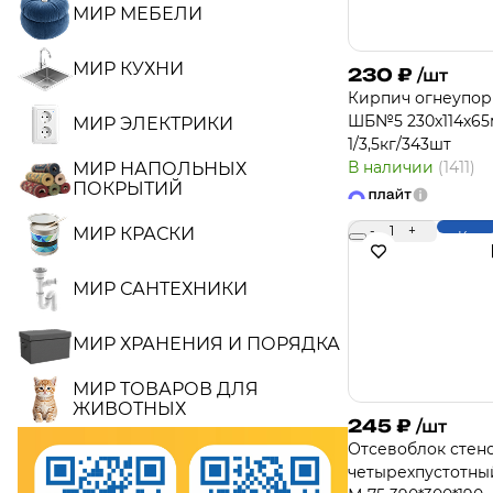
МИР МЕБЕЛИ
МИР КУХНИ
230
₽
/шт
Кирпич огнеупо
ШБ№5 230х114х6
МИР ЭЛЕКТРИКИ
1/3,5кг/343шт
В наличии
(1411)
МИР НАПОЛЬНЫХ
ПОКРЫТИЙ
-
1
+
МИР КРАСКИ
Купи
МИР САНТЕХНИКИ
МИР ХРАНЕНИЯ И ПОРЯДКА
МИР ТОВАРОВ ДЛЯ
ЖИВОТНЫХ
245
₽
/шт
Отсевоблок стен
четырехпустотны