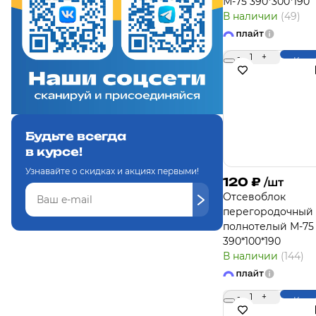
М-75 390*300*190
В наличии
(49)
-
1
+
Купи
Будьте всегда
в курсе!
Узнавайте о скидках и акциях первыми!
120
₽
/шт
Отсевоблок
перегородочный
полнотелый М-75
390*100*190
В наличии
(144)
-
1
+
Купи