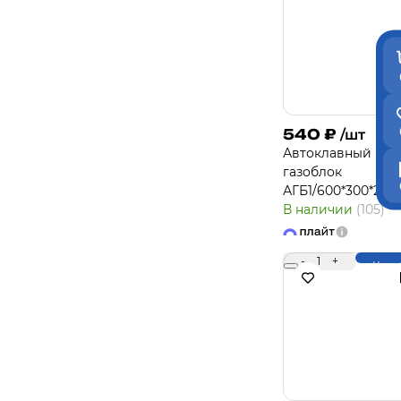
540
₽
/шт
Автоклавный
газоблок
АГБ1/600*300*200
В наличии
(105)
-
1
+
Купи