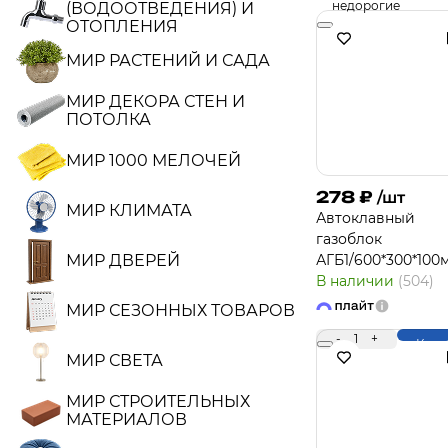
недорогие
(ВОДООТВЕДЕНИЯ) И
ОТОПЛЕНИЯ
МИР РАСТЕНИЙ И САДА
МИР ДЕКОРА СТЕН И
ПОТОЛКА
МИР 1000 МЕЛОЧЕЙ
278
₽
/шт
МИР КЛИМАТА
Автоклавный
газоблок
МИР ДВЕРЕЙ
АГБ1/600*300*100
В наличии
(504)
МИР СЕЗОННЫХ ТОВАРОВ
-
1
+
Купи
МИР СВЕТА
МИР СТРОИТЕЛЬНЫХ
МАТЕРИАЛОВ