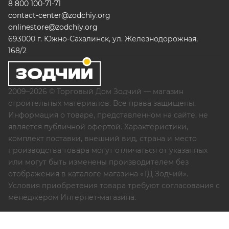
8 800 100-71-71
contact-center@zodchiy.org
onlinestore@zodchiy.org
693000 г. Южно-Сахалинск, ул. Железнодорожная,
168/2
2009–2026 © Торговый Дом Зодчий — магазин
строительных материалов. Все права защищены.
Информация о товаре, представленном на сайте, не
является публичной офертой. Характеристики,
комплект поставки, внешний вид, страна и место
производства товара могут отличаться от указанных
или могут быть изменены производителем без
отображения в каталоге магазина «ТД Зодчий».
Условия приобретения товара требуют согласования с
менеджером Интернет-магазина.