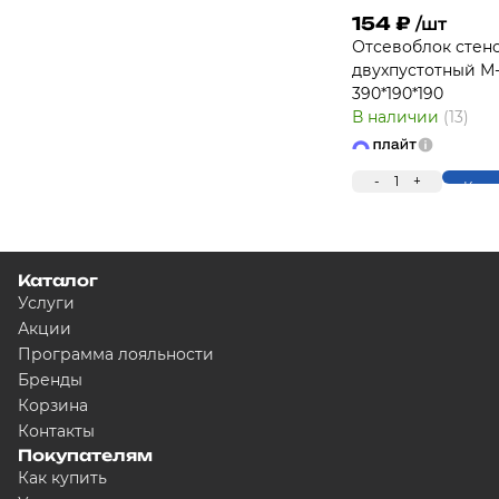
154
₽
/шт
Отсевоблок стен
двухпустотный М
390*190*190
В наличии
(13)
-
1
+
Купи
Каталог
Услуги
Акции
Программа лояльности
Бренды
Корзина
Контакты
Покупателям
Как купить