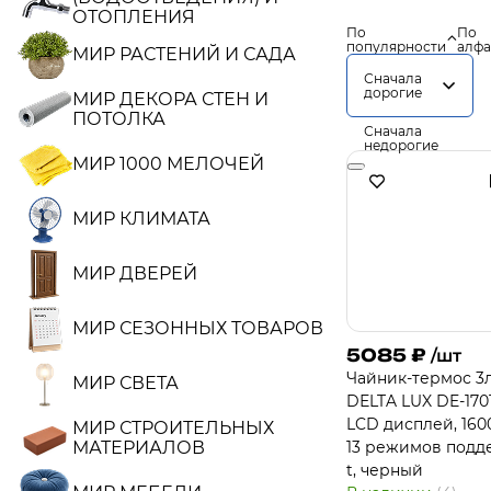
ОТОПЛЕНИЯ
По
По
популярности
алфа
МИР РАСТЕНИЙ И САДА
Сначала
дорогие
МИР ДЕКОРА СТЕН И
ПОТОЛКА
Сначала
недорогие
МИР 1000 МЕЛОЧЕЙ
МИР КЛИМАТА
МИР ДВЕРЕЙ
МИР СЕЗОННЫХ ТОВАРОВ
5085
₽
/шт
Чайник-термос 3
МИР СВЕТА
DЕLTA LUX DE-170
LCD дисплей, 1600
МИР СТРОИТЕЛЬНЫХ
МАТЕРИАЛОВ
13 режимов подд
t, черный