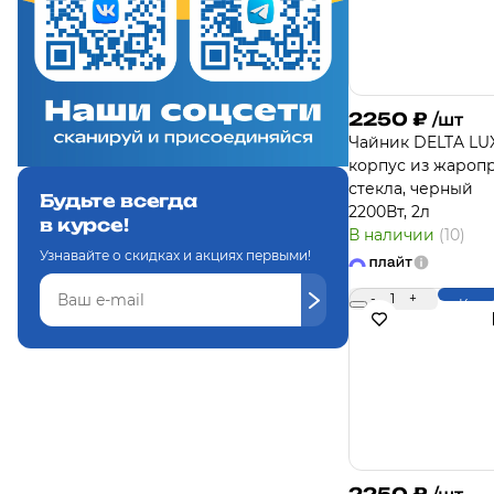
2250
₽
/шт
Чайник DELTA LU
корпус из жаропр
стекла, черный
Будьте всегда
2200Вт, 2л
в курсе!
В наличии
(10)
Узнавайте о скидках и акциях первыми!
-
1
+
Купи