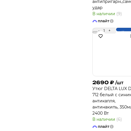
антипригарн.,сам
удар
В наличии
(9)
-
1
+
Купи
2690
₽
/шт
Утюг DELTA LUX D
712 белый с сини
антикапля,
антинакипь, 350м
2400 Вт
В наличии
(6)