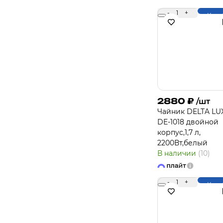
-
1
+
Купи
2880
₽
/шт
Чайник DELTA LU
DE-1018 двойной
корпус,1,7 л,
2200Вт,белый
В наличии
(10)
-
1
+
Купи