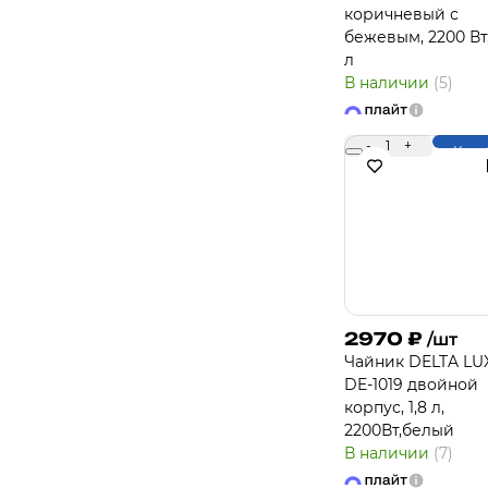
коричневый с
бежевым, 2200 Вт, 
л
В наличии
(5)
-
1
+
Купи
2970
₽
/шт
Чайник DELTA LU
DE-1019 двойной
корпус, 1,8 л,
2200Вт,белый
В наличии
(7)