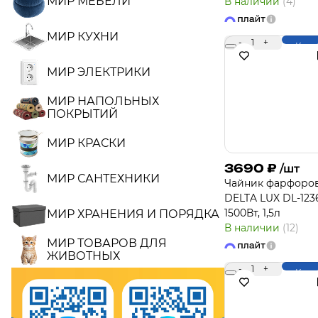
МИР МЕБЕЛИ
В наличии
(4)
МИР КУХНИ
-
1
+
Купи
МИР ЭЛЕКТРИКИ
МИР НАПОЛЬНЫХ
ПОКРЫТИЙ
МИР КРАСКИ
3690
₽
/шт
МИР САНТЕХНИКИ
Чайник фарфоро
DELTA LUX DL-123
1500Вт, 1,5л
МИР ХРАНЕНИЯ И ПОРЯДКА
В наличии
(12)
МИР ТОВАРОВ ДЛЯ
ЖИВОТНЫХ
-
1
+
Купи