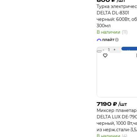
800
₽
/шт
Турка электричес
DELTA DL-8301
черный: 600Вт, о
300мл
В наличии
(11)
-
1
+
Купи
7190
₽
/шт
Миксер планета
DELTA LUX DE-79
черный, 1000 Вт,
из нерж.стали-3,5
В наличии
(4)