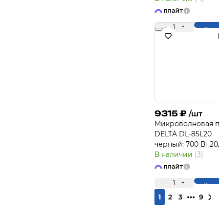
-
1
+
Купи
9315
₽
/шт
Микроволновая п
DELTA DL-85L20
черный: 700 Вт,20
В наличии
(3)
-
1
+
Купи
1
2
3
9