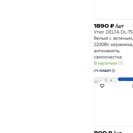
1890
₽
/шт
Утюг DELTA DL-75
белый с зеленым,
2200Вт, керамика,
антинакипь,
самоочистка
В наличии
(9)
-
1
+
Купи