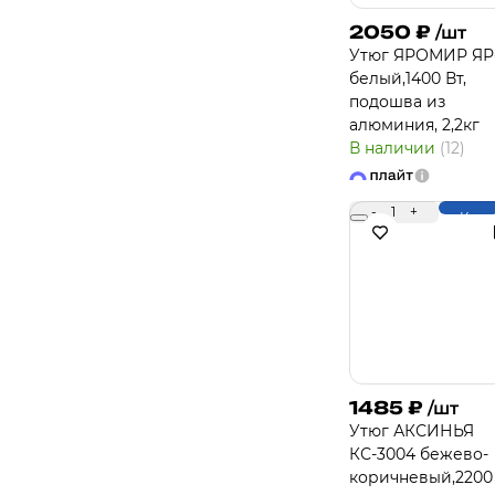
2050
₽
/шт
Утюг ЯРОМИР ЯР
белый,1400 Вт,
подошва из
алюминия, 2,2кг
В наличии
(12)
-
1
+
Купи
1485
₽
/шт
Утюг АКСИНЬЯ
КС-3004 бежево-
коричневый,2200 