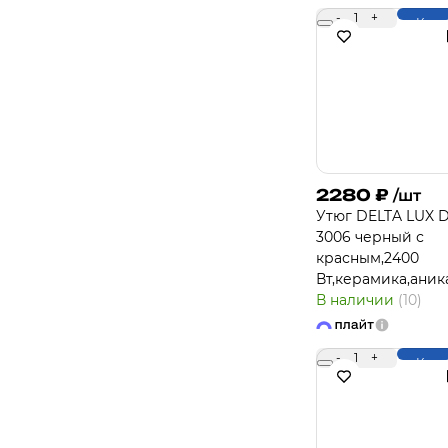
-
1
+
Купи
2280
₽
/шт
Утюг DELTA LUX D
3006 черный с
красным,2400
Вт,керамика,аник
В наличии
(10)
-
1
+
Купи