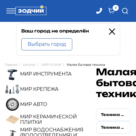
0
Телефоны
Ваш город не определён
Выбрать город
8 800 100-71-71
Главная
/
Каталог
/
МИР КУХНИ
/
Малая бытовая техника
Мала
8 (4242) 30-00-27
МИР ИНСТРУМЕНТА
бытов
8 (4242) 30-00-72
МИР КРЕПЕЖА
техни
МИР АВТО
Техника для красоты и здоровья
МИР КЕРАМИЧЕСКОЙ
ПЛИТКИ
Техника для кухни
МИР ВОДОСНАБЖЕНИЯ
(ВОДООТВЕДЕНИЯ) И