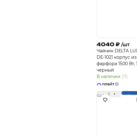
4040
₽
/шт
Чайник DELTA LU
DE-1021 корпус из
фарфора 1500 Вт, 1
черный
В наличии
(11)
-
1
+
Купи