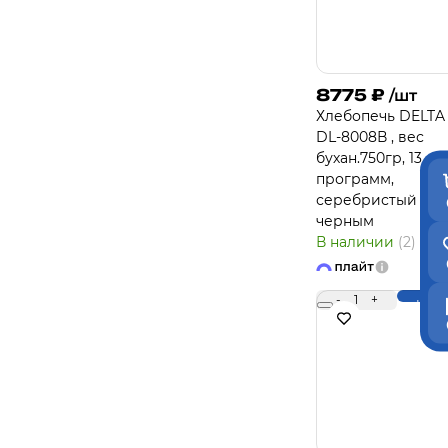
8775
₽
/шт
Хлебопечь DELTA
DL-8008В , вес
бухан.750гр, 13
программ,
серебристый с
черным
В наличии
(2)
-
1
+
Купи