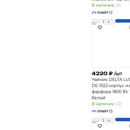
В наличии
(9)
-
1
+
Купи
4220
₽
/шт
Чайник DELTA LU
DE-1022 корпус и
фарфора 1800 Вт, 1
белый
В наличии
(12)
-
1
+
Купи