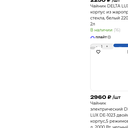
2250
₽
/шт
Чайник DELTA LU
корпус из жаропр
стекла, белый 220
2л
В наличии
(16)
-
1
+
Купи
2960
₽
/шт
Чайник
электрический D
LUX DE-1023 дво
корпус,5 режимов,
л, 2000 Вт, черны