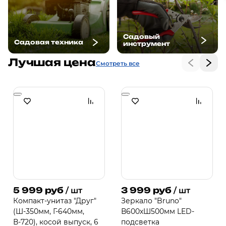
Садовый
Садовая техника
инструмент
Лучшая цена
Смотреть все
5 999 руб
3 999 руб
/ шт
/ шт
Компакт-унитаз "Друг"
Зеркало "Bruno"
(Ш-350мм, Г-640мм,
В600хШ500мм LED-
В-720), косой выпуск, 6
подсветка