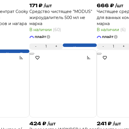
171
₽
666
₽
/шт
/шт
ентрат Cooky
Средство чистящее "MODUS"
Чистящее сре
я
жироудалитель 500 мл не
для ванных ко
ов и нагара
марка
марка
В наличии
(60)
В наличии
(6)
-
1
+
-
1
+
Купить
Купить
424
₽
241
₽
/шт
/шт