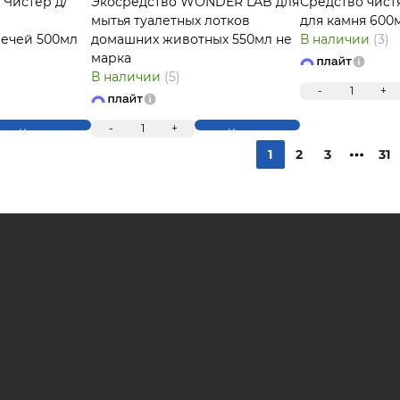
 Чистер д/
Экосредство WONDER LAB для
Средство чистя
мытья туалетных лотков
для камня 600
ечей 500мл
домашних животных 550мл не
В наличии
(3)
марка
В наличии
(5)
-
1
+
-
1
+
Купить
Купить
1
2
3
31