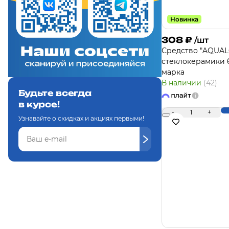
Новинка
308
₽
/шт
Средство "AQUAL
стеклокерамики 
марка
В наличии
(42)
Будьте всегда
в курсе!
-
1
+
Узнавайте о скидках и акциях первыми!