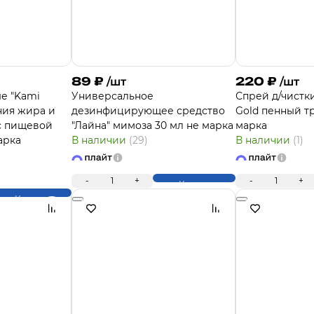
89
₽
220
₽
/шт
/шт
е "Kami
Универсальное
Спрей д/чистк
ения жира и
дезинфицирующее средство
Gold пенный т
(с пищевой
"Лайна" мимоза 30 мл не марка
марка
арка
В наличии
(29)
В наличии
(1)
-
1
+
-
1
+
Купить
Купить