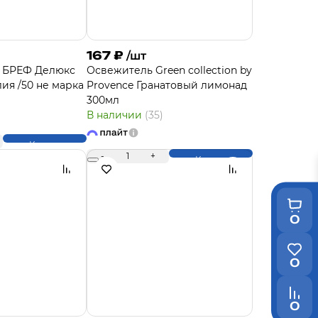
167
₽
/шт
а БРЕФ Делюкс
Освежитель Green collection by
ия /50 не марка
Provence Гранатовый лимонад
300мл
В наличии
(35)
Купить
-
1
+
Купить
0
0
0