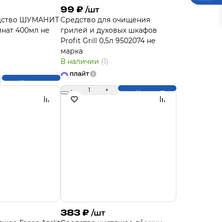
99
₽
/шт
дство ШУМАНИТ
Средство для очищения
мнат 400мл не
грилей и духовых шкафов
Profit Grill 0,5л 9502074 не
марка
В наличии
(1)
Купить
-
1
+
Купить
383
₽
/шт