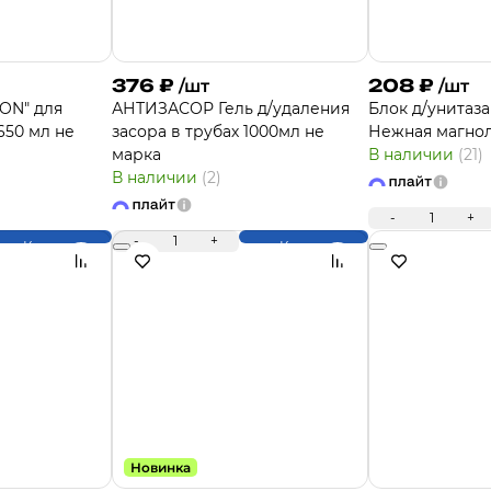
376
₽
208
₽
/шт
/шт
ON" для
АНТИЗАСОР Гель д/удаления
Блок д/унитаз
650 мл не
засора в трубах 1000мл не
Нежная магнол
марка
В наличии
(21)
В наличии
(2)
-
1
+
-
1
+
Купить
Купить
Новинка