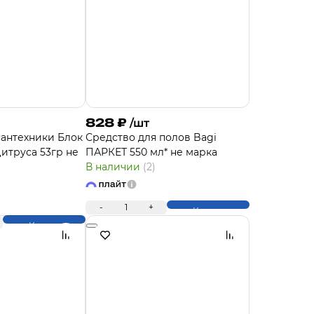
828
₽
/шт
сантехники Блок
Средство для полов Bagi
итруса 53гр не
ПАРКЕТ 550 мл* не марка
В наличии
(2)
-
1
+
Купить
Купить