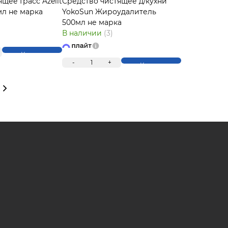
щее Грасс Azelit
Средство чистящее д/кухни
мл не марка
YokoSun Жироудалитель
500мл не марка
В наличии
(3)
Купить
-
1
+
Купить