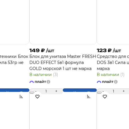
149
₽
123
₽
/шт
/шт
техники Блок
Блок для унитаза Master FRESH
Средство для 
ила 53гр не
DUO EFFECT 5в1 формула
DOS 3в1 Сила ц
GOLD морской 1 шт не марка
марка
В наличии
(3)
В наличии
(1)
-
1
+
-
1
+
Купить
Купить