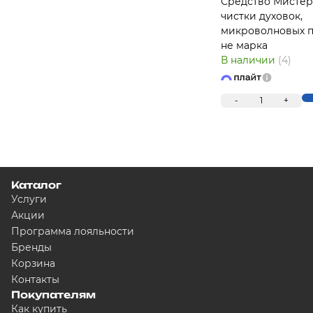
Средство Мистер
чистки духовок,
микроволновых п
не марка
В наличии
(4)
-
1
+
Каталог
Услуги
Акции
Программа лояльности
Бренды
Корзина
Контакты
Покупателям
Как купить