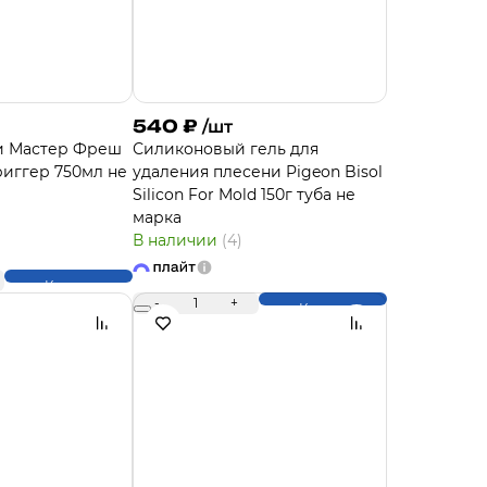
540
₽
/шт
и Мастер Фреш
Силиконовый гель для
риггер 750мл не
удаления плесени Pigeon Bisol
Silicon For Mold 150г туба не
марка
В наличии
(4)
Купить
-
1
+
Купить