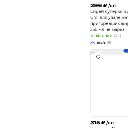
296
₽
/шт
Спрей суперконц
Grill для удалени
пригоревших жир
550 мл не марка
В наличии
(33)
-
1
+
315
₽
/шт