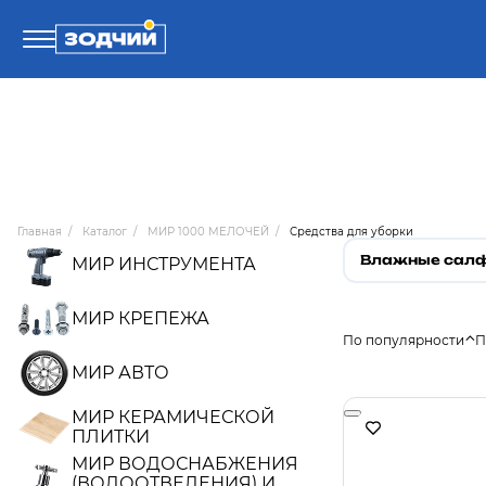
Телефоны
8 800 100-71-71
Главная
/
Каталог
/
МИР 1000 МЕЛОЧЕЙ
/
Средства для уборки
8 (4242) 30-00-27
Влажные сал
МИР ИНСТРУМЕНТА
8 (4242) 30-00-72
МИР КРЕПЕЖА
По популярности
П
МИР АВТО
МИР КЕРАМИЧЕСКОЙ
ПЛИТКИ
МИР ВОДОСНАБЖЕНИЯ
(ВОДООТВЕДЕНИЯ) И