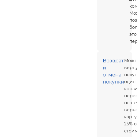
ко
Мо
поз
бо
это
пер
Возврат
Можн
и
верн
отмена
покуп
покупки
один 
корз
пере
плат
верн
карт
25% о
стои