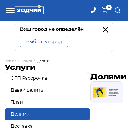
0
Телефоны
Ваш город не определён
Выбрать город
8 800 100-71-71
Главная
/
Услуги
/
Долями
Услуги
8 (4242) 30-00-27
Долями
ОТП Рассрочка
8 (4242) 30-00-72
Давай делить
Плайт
Долями
Доставка