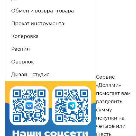
Обмен и возврат товара
Прокат инструмента
Колеровка
Распил
Оверлок
Дизайн-студия
Сервис
«Долями»
помогает вам
разделить
сумму
покупки на
четыре или
шесть