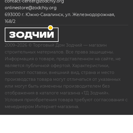
contact-center@zodchiy.org
onlinestore@zodchiy.org
693000 г. Южно-Сахалинск, ул. Железнодорожная,
168/2
2009–2026 © Торговый Дом Зодчий — магазин
строительных материалов. Все права защищены.
Информация о товаре, представленном на сайте, не
является публичной офертой. Характеристики,
комплект поставки, внешний вид, страна и место
производства товара могут отличаться от указанных
или могут быть изменены производителем без
отображения в каталоге магазина «ТД Зодчий».
Условия приобретения товара требуют согласования с
менеджером Интернет-магазина.