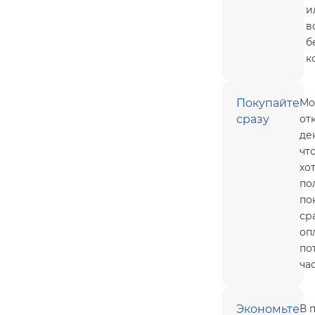
и
в
б
к
Покупайте
Мо
сразу
от
де
чт
хо
по
по
сра
оп
по
ча
Экономьте
В 