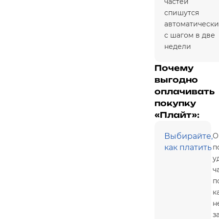
частей
спишутся
автоматически
с шагом в две
недели
Почему
выгодно
оплачивать
покупку
«Плайт»:
Выбирайте,
О
как платить
п
у
ч
п
к
н
з